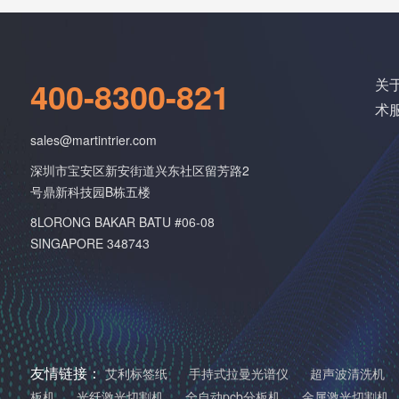
400-8300-821
关
术
sales@martintrier.com
深圳市宝安区新安街道兴东社区留芳路2
号鼎新科技园B栋五楼
8LORONG BAKAR BATU #06-08
SINGAPORE 348743
友情链接：
艾利标签纸
手持式拉曼光谱仪
超声波清洗机
板机
光纤激光切割机
全自动pcb分板机
金属激光切割机